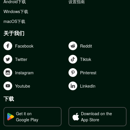
Android下载
设置指南
Windows下载
macOS下载
关于我们
Facebook
Reddit
Twitter
Tiktok
Instagram
Pinterest
Youtube
Linkedln
下载
Get it on
Download on the
Google Play
App Store