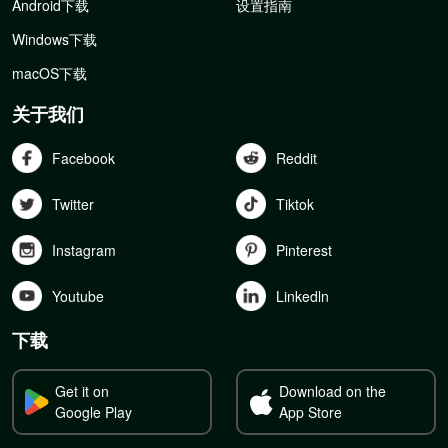
Android下载
设置指南
Windows下载
macOS下载
关于我们
Facebook
Reddit
Twitter
Tiktok
Instagram
Pinterest
Youtube
Linkedln
下载
Get it on
Download on the
Google Play
App Store