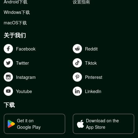
Android下载
设置指南
Windows下载
macOS下载
关于我们
Facebook
Reddit
Twitter
Tiktok
Instagram
Pinterest
Youtube
Linkedln
下载
Get it on
Download on the
Google Play
App Store