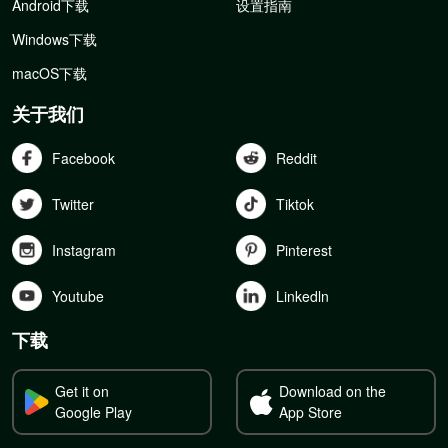
Android下载
设置指南
Windows下载
macOS下载
关于我们
Facebook
Reddit
Twitter
Tiktok
Instagram
Pinterest
Youtube
Linkedln
下载
Get it on
Download on the
Google Play
App Store