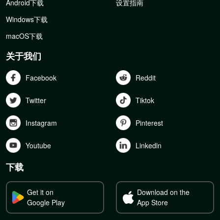
Android下载
设置指南
Windows下载
macOS下载
关于我们
Facebook
Reddit
Twitter
Tiktok
Instagram
Pinterest
Youtube
Linkedln
下载
Get it on
Download on the
Google Play
App Store