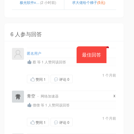
极光软件vp官网下载
(2 小时前)
求大佬给个梯子
(5元)
6 人参与回答
匿名用户
最佳回答
蔡 等 1 人赞同该回答
1 个月前
赞同
1
评论 0
x
青
青空
·
网络加速器
僧僧 等 1 人赞同该回答
1 个月前
赞同
1
评论 0