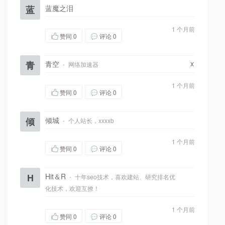
蓝
蓝魔之泪
1 个月前
赞同
0
评论 0
x
青
青空
·
网络加速器
1 个月前
赞同
0
评论 0
倾
倾城
·
个人站长，xxxxb
1 个月前
赞同
0
评论 0
H
Hit＆R
·
十年seo技术，喜欢建站、研究排名优
化技术，欢迎互撩！
1 个月前
赞同
0
评论 0